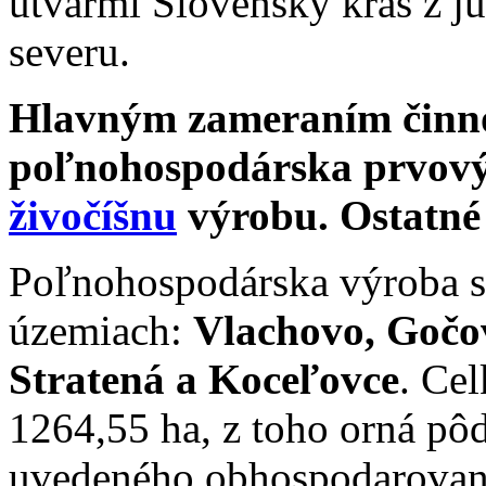
útvarmi Slovenský kras z j
severu.
Hlavným zameraním činnos
poľnohospodárska prvový
živočíšnu
výrobu. Ostatné 
Poľnohospodárska výroba sa 
územiach:
Vlachovo, Gočov
Stratená a Koceľovce
. Ce
1264,55 ha, z toho orná pôd
uvedeného obhospodarovani