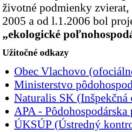
životné podmienky zvierat, k
2005 a od l.1.2006 bol proj
„ekologické poľnohospod
Užitočné odkazy
Obec Vlachovo
(ofociál
Ministerstvo pôdohospodá
Naturalis SK
(Inšpekčná 
APA - Pôdohospodárska p
ÚKSÚP
(Ústredný kontr